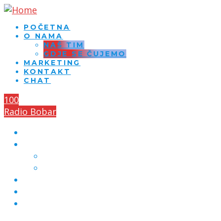
POČETNA
O NAMA
NAŠ TIM
GDJE SE ČUJEMO
MARKETING
KONTAKT
CHAT
100
Radio Bobar
POČETNA
O NAMA
NAŠ TIM
GDJE SE ČUJEMO
MARKETING
KONTAKT
CHAT