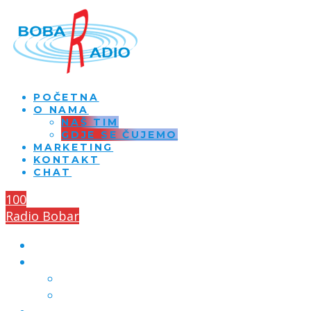
POČETNA
O NAMA
NAŠ TIM
GDJE SE ČUJEMO
MARKETING
KONTAKT
CHAT
100
Radio Bobar
POČETNA
O NAMA
NAŠ TIM
GDJE SE ČUJEMO