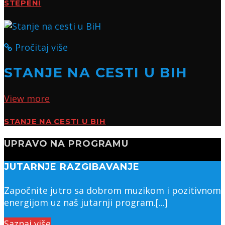
STEPENI
Pročitaj više
STANJE NA CESTI U BIH
View more
STANJE NA CESTI U BIH
UPRAVO NA PROGRAMU
JUTARNJE RAZGIBAVANJE
Započnite jutro sa dobrom muzikom i pozitivnom
energijom uz naš jutarnji program.[...]
Saznaj više