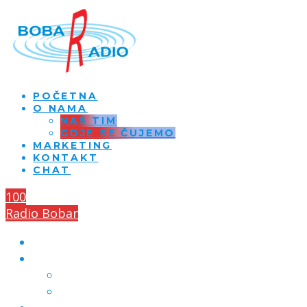
POČETNA
O NAMA
NAŠ TIM
GDJE SE ČUJEMO
MARKETING
KONTAKT
CHAT
100
Radio Bobar
POČETNA
O NAMA
NAŠ TIM
GDJE SE ČUJEMO