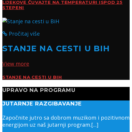
LIJEKOVE ČUVAJTE NA TEMPERATURI ISPOD 25
STEPENI
Pročitaj više
STANJE NA CESTI U BIH
View more
STANJE NA CESTI U BIH
UPRAVO NA PROGRAMU
JUTARNJE RAZGIBAVANJE
Započnite jutro sa dobrom muzikom i pozitivnom
energijom uz naš jutarnji program.[...]