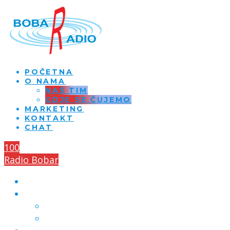
POČETNA
O NAMA
NAŠ TIM
GDJE SE ČUJEMO
MARKETING
KONTAKT
CHAT
100
Radio Bobar
POČETNA
O NAMA
NAŠ TIM
GDJE SE ČUJEMO