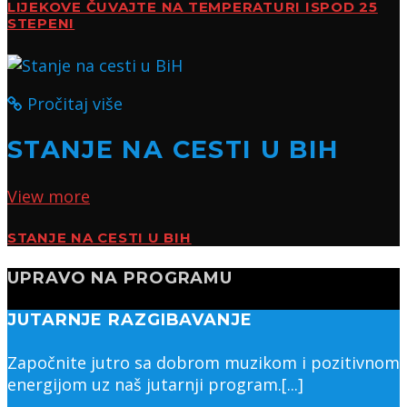
LIJEKOVE ČUVAJTE NA TEMPERATURI ISPOD 25
STEPENI
Pročitaj više
STANJE NA CESTI U BIH
View more
STANJE NA CESTI U BIH
UPRAVO NA PROGRAMU
JUTARNJE RAZGIBAVANJE
Započnite jutro sa dobrom muzikom i pozitivnom
energijom uz naš jutarnji program.[...]