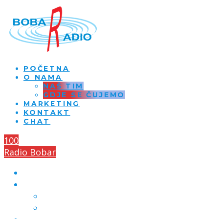
POČETNA
O NAMA
NAŠ TIM
GDJE SE ČUJEMO
MARKETING
KONTAKT
CHAT
100
Radio Bobar
POČETNA
O NAMA
NAŠ TIM
GDJE SE ČUJEMO