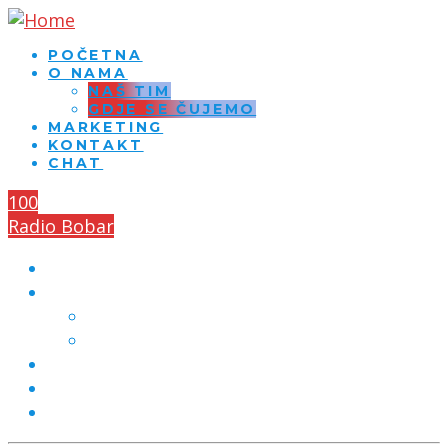
POČETNA
O NAMA
NAŠ TIM
GDJE SE ČUJEMO
MARKETING
KONTAKT
CHAT
100
Radio Bobar
POČETNA
O NAMA
NAŠ TIM
GDJE SE ČUJEMO
MARKETING
KONTAKT
CHAT