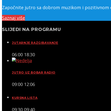
Započnite jutro sa dobrom muzikom i pozitivnom en
Saznaj više
SLIJEDI NA PROGRAMU
JUTARNJE RAZGIBAVANJE
06:00
18:30
JUTRO UZ BOBAR RADIO
09:00
12:06
KURSNA LISTA
09:30
09:40