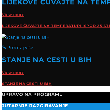
LIJEKOVE ČUVAJTE NA TEMP
View more
LIJEKOVE ČUVAJTE NA TEMPERATURI ISPOD 25 ST
Pročitaj više
STANJE NA CESTI U BIH
View more
STANJE NA CESTI U BIH
UPRAVO NA PROGRAMU
JUTARNJE RAZGIBAVANJE