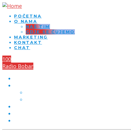
POČETNA
O NAMA
NAŠ TIM
GDJE SE ČUJEMO
MARKETING
KONTAKT
CHAT
100
Radio Bobar
POČETNA
O NAMA
NAŠ TIM
GDJE SE ČUJEMO
MARKETING
KONTAKT
CHAT