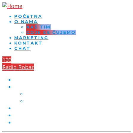
POČETNA
O NAMA
NAŠ TIM
GDJE SE ČUJEMO
MARKETING
KONTAKT
CHAT
100
Radio Bobar
POČETNA
O NAMA
NAŠ TIM
GDJE SE ČUJEMO
MARKETING
KONTAKT
CHAT