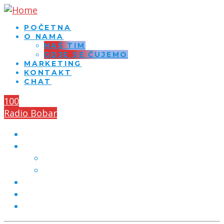
POČETNA
O NAMA
NAŠ TIM
GDJE SE ČUJEMO
MARKETING
KONTAKT
CHAT
100
Radio Bobar
POČETNA
O NAMA
NAŠ TIM
GDJE SE ČUJEMO
MARKETING
KONTAKT
CHAT