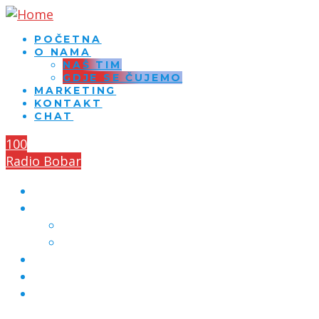
POČETNA
O NAMA
NAŠ TIM
GDJE SE ČUJEMO
MARKETING
KONTAKT
CHAT
100
Radio Bobar
POČETNA
O NAMA
NAŠ TIM
GDJE SE ČUJEMO
MARKETING
KONTAKT
CHAT