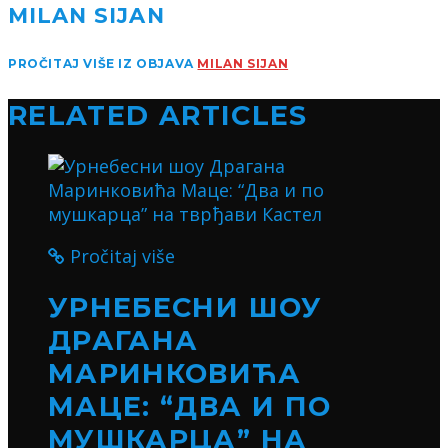
MILAN SIJAN
PROČITAJ VIŠE IZ OBJAVA
MILAN SIJAN
RELATED ARTICLES
Pročitaj više
УРНЕБЕСНИ ШОУ
ДРАГАНА
МАРИНКОВИЋА
МАЦЕ: “ДВА И ПО
МУШКАРЦА” НА