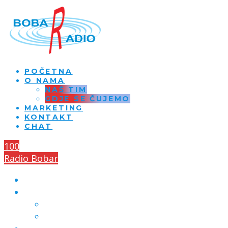
POČETNA
O NAMA
NAŠ TIM
GDJE SE ČUJEMO
MARKETING
KONTAKT
CHAT
100
Radio Bobar
POČETNA
O NAMA
NAŠ TIM
GDJE SE ČUJEMO