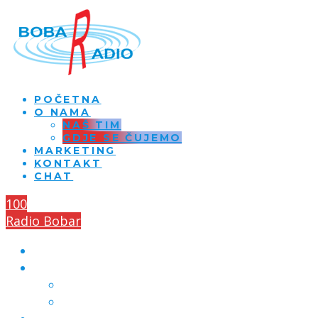
POČETNA
O NAMA
NAŠ TIM
GDJE SE ČUJEMO
MARKETING
KONTAKT
CHAT
100
Radio Bobar
POČETNA
O NAMA
NAŠ TIM
GDJE SE ČUJEMO