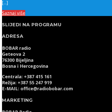
[...]
Saznaj više
SLIJEDI NA PROGRAMU
ADRESA
BOBAR radio
Geteova 2
76300 Bijeljina
Bosna i Hercegovina
Centrala: +387 415 161
Režija: +387 55 247 919
E-MAIL: office@radiobobar.com
MARKETING