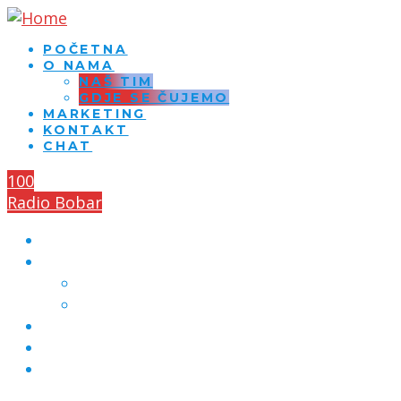
POČETNA
O NAMA
NAŠ TIM
GDJE SE ČUJEMO
MARKETING
KONTAKT
CHAT
100
Radio Bobar
POČETNA
O NAMA
NAŠ TIM
GDJE SE ČUJEMO
MARKETING
KONTAKT
CHAT