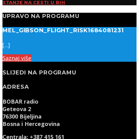
STANJE NA CESTI U BIH
UPRAVO NA PROGRAMU
MEL_GIBSON_FLIGHT_RISK1684081231
[...]
Saznaj više
SLIJEDI NA PROGRAMU
ADRESA
BOBAR radio
Geteova 2
76300 Bijeljina
Bosna i Hercegovina
Centrala: +387 415 161