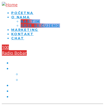
POČETNA
O NAMA
NAŠ TIM
GDJE SE ČUJEMO
MARKETING
KONTAKT
CHAT
100
Radio Bobar
POČETNA
O NAMA
NAŠ TIM
GDJE SE ČUJEMO
MARKETING
KONTAKT
CHAT