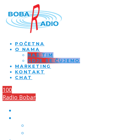
POČETNA
O NAMA
NAŠ TIM
GDJE SE ČUJEMO
MARKETING
KONTAKT
CHAT
100
Radio Bobar
POČETNA
O NAMA
NAŠ TIM
GDJE SE ČUJEMO