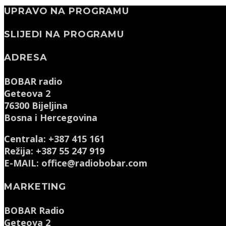
UPRAVO NA PROGRAMU
SLIJEDI NA PROGRAMU
ADRESA
BOBAR radio
Geteova 2
76300 Bijeljina
Bosna i Hercegovina
Centrala: +387 415 161
Režija: +387 55 247 919
E-MAIL: office@radiobobar.com
MARKETING
BOBAR Radio
Geteova 2