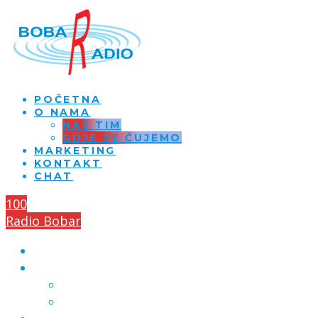
POČETNA
O NAMA
NAŠ TIM
GDJE SE ČUJEMO
MARKETING
KONTAKT
CHAT
100
Radio Bobar
POČETNA
O NAMA
NAŠ TIM
GDJE SE ČUJEMO