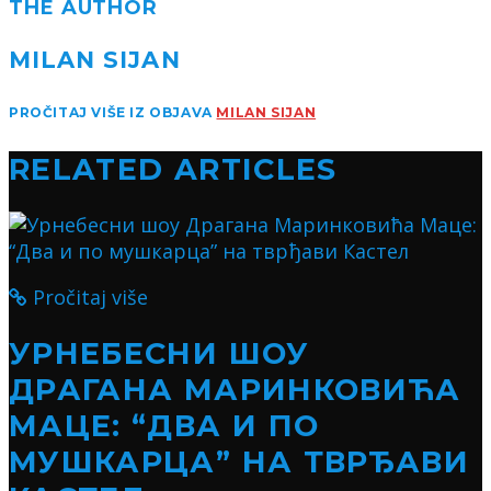
THE AUTHOR
MILAN SIJAN
PROČITAJ VIŠE IZ OBJAVA
MILAN SIJAN
RELATED ARTICLES
Pročitaj više
УРНЕБЕСНИ ШОУ
ДРАГАНА МАРИНКОВИЋА
МАЦЕ: “ДВА И ПО
МУШКАРЦА” НА ТВРЂАВИ