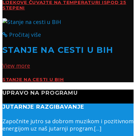
LIJEKOVE ČUVAJTE NA TEMPERATURI ISPOD 25
STEPENI
Pročitaj više
STANJE NA CESTI U BIH
View more
STANJE NA CESTI U BIH
UPRAVO NA PROGRAMU
JUTARNJE RAZGIBAVANJE
Započnite jutro sa dobrom muzikom i pozitivnom
energijom uz naš jutarnji program.[...]