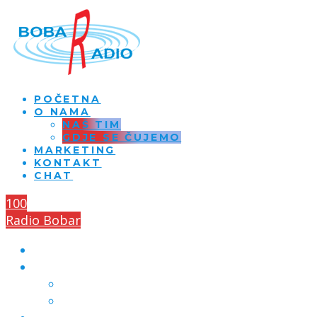
POČETNA
O NAMA
NAŠ TIM
GDJE SE ČUJEMO
MARKETING
KONTAKT
CHAT
100
Radio Bobar
POČETNA
O NAMA
NAŠ TIM
GDJE SE ČUJEMO