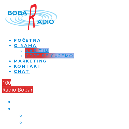
POČETNA
O NAMA
NAŠ TIM
GDJE SE ČUJEMO
MARKETING
KONTAKT
CHAT
100
Radio Bobar
POČETNA
O NAMA
NAŠ TIM
GDJE SE ČUJEMO