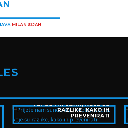
AN
BJAVA
MILAN SIJAN
LES
PRIJETE NAM SUNČANICA I
TOPLOTNI UDAR, KOJE SU
RAZLIKE, KAKO IH
PREVENIRATI