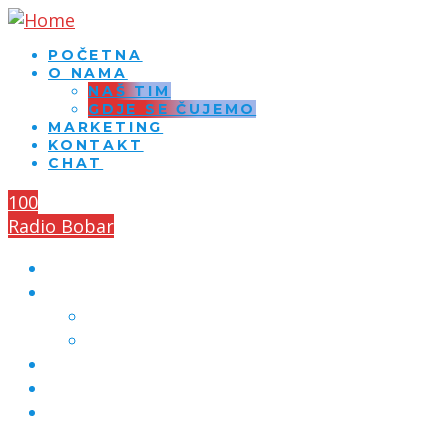
POČETNA
O NAMA
NAŠ TIM
GDJE SE ČUJEMO
MARKETING
KONTAKT
CHAT
100
Radio Bobar
POČETNA
O NAMA
NAŠ TIM
GDJE SE ČUJEMO
MARKETING
KONTAKT
CHAT