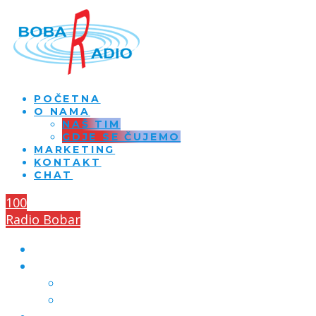
POČETNA
O NAMA
NAŠ TIM
GDJE SE ČUJEMO
MARKETING
KONTAKT
CHAT
100
Radio Bobar
POČETNA
O NAMA
NAŠ TIM
GDJE SE ČUJEMO