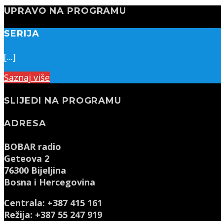
UPRAVO NA PROGRAMU
SERIJA
[...]
Saznaj više
SLIJEDI NA PROGRAMU
ADRESA
BOBAR radio
Geteova 2
76300 Bijeljina
Bosna i Hercegovina
Centrala: +387 415 161
Režija: +387 55 247 919