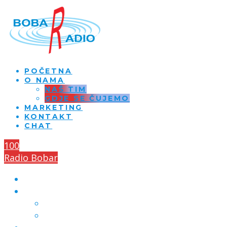
POČETNA
O NAMA
NAŠ TIM
GDJE SE ČUJEMO
MARKETING
KONTAKT
CHAT
100
Radio Bobar
POČETNA
O NAMA
NAŠ TIM
GDJE SE ČUJEMO