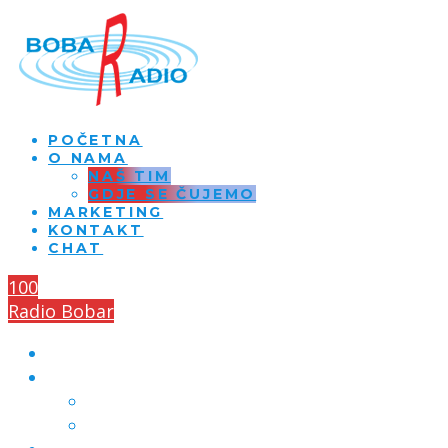
POČETNA
O NAMA
NAŠ TIM
GDJE SE ČUJEMO
MARKETING
KONTAKT
CHAT
100
Radio Bobar
POČETNA
O NAMA
NAŠ TIM
GDJE SE ČUJEMO