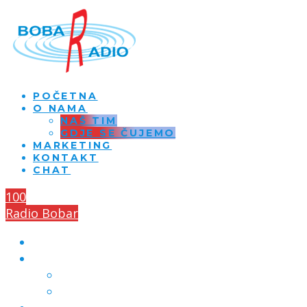
POČETNA
O NAMA
NAŠ TIM
GDJE SE ČUJEMO
MARKETING
KONTAKT
CHAT
100
Radio Bobar
POČETNA
O NAMA
NAŠ TIM
GDJE SE ČUJEMO