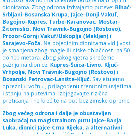
dionicama. Zbog odrona izdvajamo puteve:
Bihać-
Srbljani-Bosanska Krupa, Jajce-Donji Vakuf,
Bugojno-Kupres, Turbe-Karanovac, Mostar-
Žitomislići, Novi Travnik-Bugojno (Rostovo),
Prozor-Gornji Vakuf/Uskoplje (Makljen) i
Sarajevo-Foča.
Na pojedinim dionicama vidljivost
je smanjena zbog magle ili niske oblačnosti na 50
do 100 metara. Zbog jakog vjetra skrećemo
pažnju na dionice:
Kupres-Šuica-Livno, Ključ-
Vrhpolje, Novi Travnik-Bugojno (Rostovo) i
Bosanski Petrovac-Lanište-Ključ.
Savjetujemo
oprezniju vožnju, prilagođenu trenutnim uvjetima
i stanju na putevima. Izbjegavajte rizična
preticanja i ne krećite na put bez zimske opreme.
Zbog većeg odrona i dalje je obustavljen
saobraćaj na magistralnom putu Jajce-Banja
Luka, dionici Jajce-Crna Rijeka, a alternativni