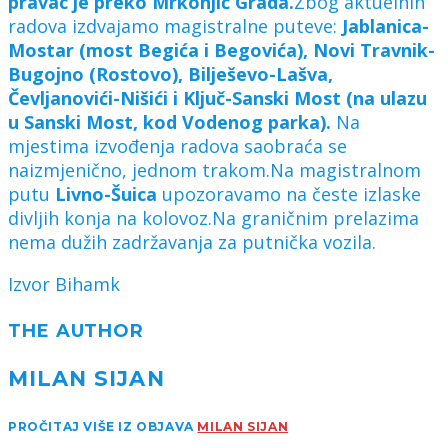
pravac je preko Mrkonjić Grada.
Zbog aktuelnih
radova izdvajamo magistralne puteve:
Jablanica-
Mostar (most Begića i Begovića), Novi Travnik-
Bugojno (Rostovo), Bilješevo-Lašva,
Čevljanovići-Nišići i Ključ-Sanski Most (na ulazu
u Sanski Most, kod Vodenog parka).
Na
mjestima izvođenja radova saobraća se
naizmjenično, jednom trakom.Na magistralnom
putu
Livno-Šuica
upozoravamo na česte izlaske
divljih konja na kolovoz.Na graničnim prelazima
nema dužih zadržavanja za putnička vozila.
Izvor Bihamk
THE AUTHOR
MILAN SIJAN
PROČITAJ VIŠE IZ OBJAVA
MILAN SIJAN