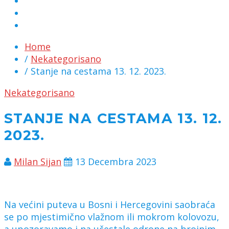
MARKETING
KONTAKT
CHAT
Home
/
Nekategorisano
/ Stanje na cestama 13. 12. 2023.
Nekategorisano
STANJE NA CESTAMA 13. 12.
2023.
Milan Sijan
13 Decembra 2023
Na većini puteva u Bosni i Hercegovini saobraća
se po mjestimično vlažnom ili mokrom kolovozu,
a upozoravamo i na učestale odrone na brojnim