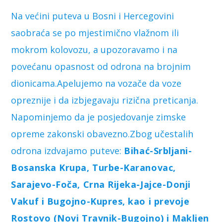
Na većini puteva u Bosni i Hercegovini
saobraća se po mjestimično vlažnom ili
mokrom kolovozu, a upozoravamo i na
povećanu opasnost od odrona na brojnim
dionicama.Apelujemo na vozače da voze
opreznije i da izbjegavaju rizična preticanja.
Napominjemo da je posjedovanje zimske
opreme zakonski obavezno.Zbog učestalih
odrona izdvajamo puteve:
Bihać-Srbljani-
Bosanska Krupa, Turbe-Karanovac,
Sarajevo-Foča, Crna Rijeka-Jajce-Donji
Vakuf i Bugojno-Kupres, kao i prevoje
Rostovo (Novi Travnik-Bugojno) i Makljen