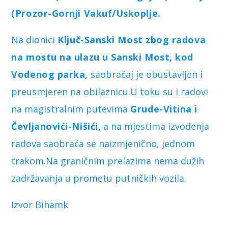
(Prozor-Gornji Vakuf/Uskoplje.
Na dionici
Ključ-Sanski Most zbog radova
na mostu na ulazu u Sanski Most, kod
Vodenog parka,
saobraćaj je obustavljen i
preusmjeren na obilaznicu.U toku su i radovi
na magistralnim putevima
Grude-Vitina i
Čevljanovići-Nišići,
a na mjestima izvođenja
radova saobraća se naizmjenično, jednom
trakom.Na graničnim prelazima nema dužih
zadržavanja u prometu putničkih vozila.
Izvor Bihamk