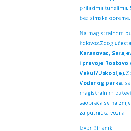
prilazima tunelima.
bez zimske opreme.
Na magistralnom p
kolovoz.Zbog učesta
Karanovac, Saraje
i
prevoje Rostovo 
Vakuf/Uskoplje).
Z
Vodenog parka
, s
magistralnim pute
saobraća se naizmj
za putnička vozila.
Izvor Bihamk