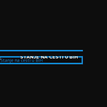
VIS
STANJE NA CESTI U BIH
BI