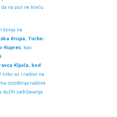
 da na put ne kreću
h konja na
nska Krupa, Turbe-
no-Kupres
, kao
i
ravca Ključa, kod
 toku su i radovi na
ma izvođenja radova
 dužih zadržavanja