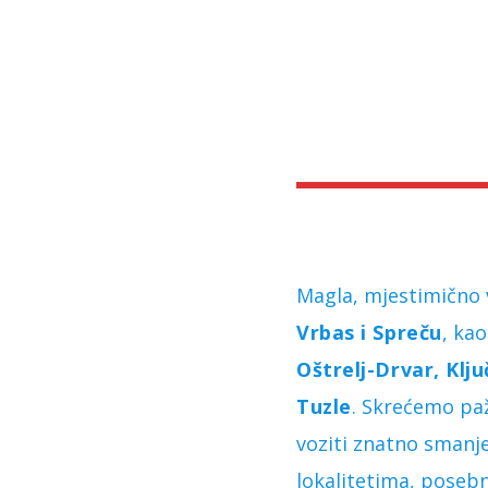
Magla, mjestimično 
Vrbas i Spreču
, ka
Oštrelj-Drvar, Klju
Tuzle
. Skrećemo paž
voziti znatno smanj
lokalitetima, poseb