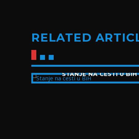
RELATED ARTIC
 NAS
STANJE NA CESTI U BIH
EDNA
 DANA