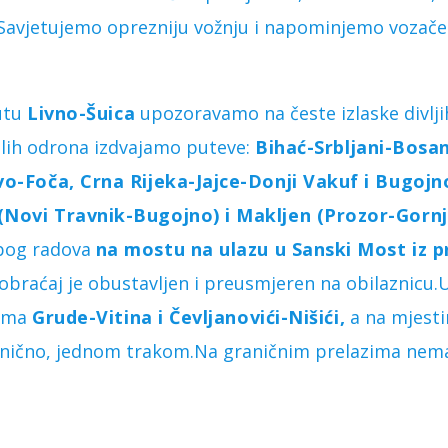
 Savjetujemo oprezniju vožnju i napominjemo vozače
utu
Livno-Šuica
upozoravamo na česte izlaske divlji
lih odrona izdvajamo puteve:
Bihać-Srbljani-Bosa
vo-Foča, Crna Rijeka-Jajce-Donji Vakuf i Bugoj
(Novi Travnik-Bugojno) i Makljen (Prozor-Gornj
bog radova
na mostu na ulazu u Sanski Most iz p
aobraćaj je obustavljen i preusmjeren na obilaznicu.U
vima
Grude-Vitina i Čevljanovići-Nišići,
a na mjesti
enično, jednom trakom.Na graničnim prelazima nema