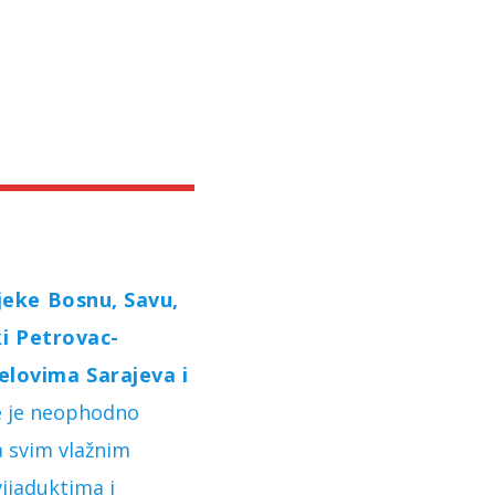
ijeke Bosnu, Savu,
i Petrovac-
jelovima Sarajeva i
 je neophodno
a svim vlažnim
ijaduktima i