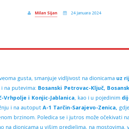
Milan Sijan
24 Januara 2024
veoma gusta, smanjuje vidljivost na dionicama
uz r
o i na putevima:
Bosanski Petrovac-Ključ, Bosansk
č-Vrhpolje i Konjic-Jablanica
, kao i u pojedinim
di
nju i na autoput
A-1 Tarčin-Sarajevo-Zenica,
gdje
enom brzinom. Poledica se i jutros može očekivati n
no na dionicama u višim predjelima, na mostovima, v