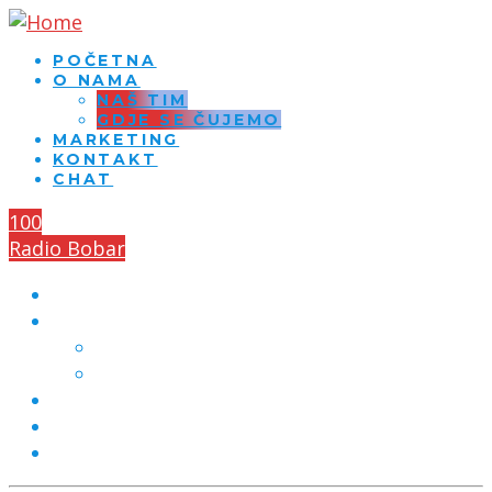
POČETNA
O NAMA
NAŠ TIM
GDJE SE ČUJEMO
MARKETING
KONTAKT
CHAT
100
Radio Bobar
POČETNA
O NAMA
NAŠ TIM
GDJE SE ČUJEMO
MARKETING
KONTAKT
CHAT