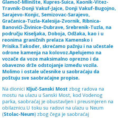
Glamoč-Mlinište, Kupres-Šuica, Kaonik-Vitez-
Travnik-Donji Vakuf-Jajce, Donji Vakuf-Bugojno,
Sarajevo-Konjic, Semizovac-Sarajevo,
Gračanica-Tuzla-Kalesija-Zvornik, Ribnica-
Banovići-Živinice-Dubrave, Srebrenik-Tuzla, na
području Kiseljaka, Doboja, Odžaka, kao i u
reonima graničnih prelaza Kamensko i
Prisika.
Također, skrećamo pažnju i na učestale
odrone kamenja na kolovoz.
Apelujemo na
vozače da voze maksimalno oprezno i da
obavezno drže odstojanje između vozila.
Molimo i ostale učesnike u saobraćaju da
poštuju sve saobraćajne propise.
Na dionici
Ključ-Sanski Most
zbog radova na
mostu na ulazu u Sanski Most, kod Vodenog
parka, saobraćaj je obustavljen i preusmjeren na
obilaznicu.U toku su radovi na ulazu u Neum
(
Stolac-Neum
) zbog čega je saobraćaj