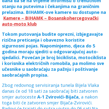
dana da se na vrijeme informišu o trenutnom
stanju na putevima i čekanjima na graničnim
prelazima. BIHAMK-ove kamere su dostupne na
Kamere – BIHAMK – Bosanskohercegovački
auto-moto klub
Tokom putovanja budite oprezni, izbjegavajte
rizična preticanja i obavezno koristite
sigurnosni pojas. Napominjemo, djeca do 5
godina moraju sjediti u odgovarajućoj auto-
sjedalici. Povećan je broj biciklista, motociklista
i korisnika električnih romobila, pa molimo sve
učesnike u saobraćaju za pažnju i poštivanje
saobraćajnih propisa.
Zbog redovnog servisiranja tunela Bijela Vlaka
danas će od 18 sati za saobraćaj biti zatvoren
smjer autoceste
A-1
Zvirovići-Bijača,
a nakon
toga biti će zatvoren smjer Bijača-Zvirovići.
Radovi će trajati do sutra ujutro do 06 sati.Na