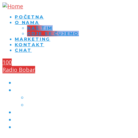
POČETNA
O NAMA
NAŠ TIM
GDJE SE ČUJEMO
MARKETING
KONTAKT
CHAT
100
Radio Bobar
POČETNA
O NAMA
NAŠ TIM
GDJE SE ČUJEMO
MARKETING
KONTAKT
CHAT