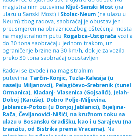
magistralnim putevima
Ključ-Sanski Most
(na
ulazu u Sanski Most) i
Stolac-Neum
(na ulazu u
Neum) zbog radova, saobraćaj je obustavljen i
preusmjeren na obilaznice.Zbog oštećenja mosta
na magistralnom putu
Rogatica-Ustiprača
vozila
do 30 tona saobraćaju jednom trakom, uz
ograničenje brzine na 30 km/h, dok je za vozila
preko 30 tona saobraćaj obustavljen.
Radovi se izvode i na magistralnim
putevima:
Tarčin-Konjic, Tuzla-Kalesija (u
naselju Miljanovci), Pelagićevo-Srebrenik (tunel
Ormanica), Kladanj- Vlasenica (Gojsalići), Jelah-
Doboj (Karuše), Dobro Polje-Miljevina,
Jablanica-Potoci (u Donjoj Jablanici), Bijeljina-
Rača, Čevljanovići-Nišići, na kružnom toku na
ulazu u Bosansku Gradišku, kao i u Sarajevu (na
tranzitu, od Bistrika prema Vracama).
Na
mjestima izvođenja radova saobraća se usporeno.