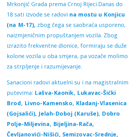
Mrkonjić Grada prema Crnoj Rijeci.Danas do
18 sati izvode se radovi
na mostu u Konjicu
(na M-17),
zbog čega se saobraća usporeno,
naizmjeničnim propuštanjem vozila. Zbog
izrazito frekventne dionice, formiraju se duže
kolone vozila u oba smjera, pa vozače molimo
za strpljenje i razumijevanje.
Sanacioni radovi aktuelni su i na magistralnim
putevima:
Lašva-Kaonik, Lukavac-Šićki
Brod, Livno-Kamensko, Kladanj-Vlasenica
(Gojsalići), Jelah-Doboj (Karuše), Dobro
Polje-Miljevina, Bijeljina-Rača,
Čevljanovići-Nišići, Semizovac-Srednje,