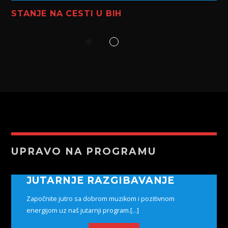
STANJE NA CESTI U BIH
UPRAVO NA PROGRAMU
JUTARNJE RAZGIBAVANJE
Započnite jutro sa dobrom muzikom i pozitivnom
energijom uz naš jutarnji program.[...]