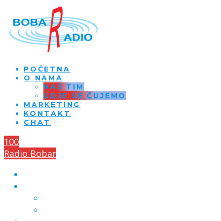
POČETNA
O NAMA
NAŠ TIM
GDJE SE ČUJEMO
MARKETING
KONTAKT
CHAT
100
Radio Bobar
POČETNA
O NAMA
NAŠ TIM
GDJE SE ČUJEMO