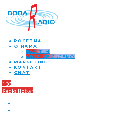
POČETNA
O NAMA
NAŠ TIM
GDJE SE ČUJEMO
MARKETING
KONTAKT
CHAT
100
Radio Bobar
POČETNA
O NAMA
NAŠ TIM
GDJE SE ČUJEMO