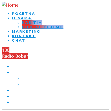
POČETNA
O NAMA
NAŠ TIM
GDJE SE ČUJEMO
MARKETING
KONTAKT
CHAT
100
Radio Bobar
POČETNA
O NAMA
NAŠ TIM
GDJE SE ČUJEMO
MARKETING
KONTAKT
CHAT