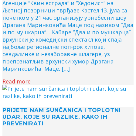
Агенције “Квин естрада” и “Хедонист” на
Љетној позорници тврђаве Кастел 13. јула са
почетком у 21 час организују урнебесни шоу
Драгана Маринковића Маце под називом “Два
и по мушкарца”… Кабаре “Два и по мушкарца”
врхунски је комедијски спектакл који спаја
најбоље регионалне поп-рок хитове,
севдалинке и незаборавне шлагере, уз
препознатљив врхунски хумор Драгана
Маринковића Маце, […]
Read more
PRIJETE NAM SUNČANICA I TOPLOTNI
UDAR, KOJE SU RAZLIKE, KAKO IH
PREVENIRATI