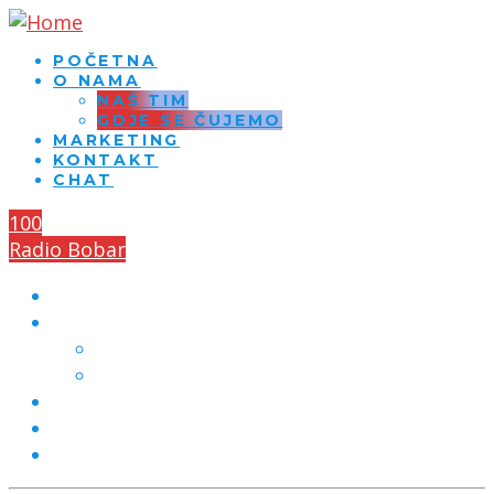
POČETNA
O NAMA
NAŠ TIM
GDJE SE ČUJEMO
MARKETING
KONTAKT
CHAT
100
Radio Bobar
POČETNA
O NAMA
NAŠ TIM
GDJE SE ČUJEMO
MARKETING
KONTAKT
CHAT