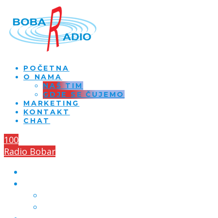
POČETNA
O NAMA
NAŠ TIM
GDJE SE ČUJEMO
MARKETING
KONTAKT
CHAT
100
Radio Bobar
POČETNA
O NAMA
NAŠ TIM
GDJE SE ČUJEMO