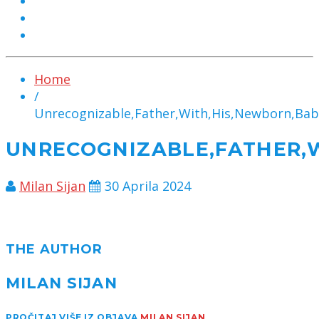
MARKETING
KONTAKT
CHAT
Home
/
Unrecognizable,Father,With,His,Newborn,Baby
UNRECOGNIZABLE,FATHER,W
Milan Sijan
30 Aprila 2024
THE AUTHOR
MILAN SIJAN
PROČITAJ VIŠE IZ OBJAVA
MILAN SIJAN