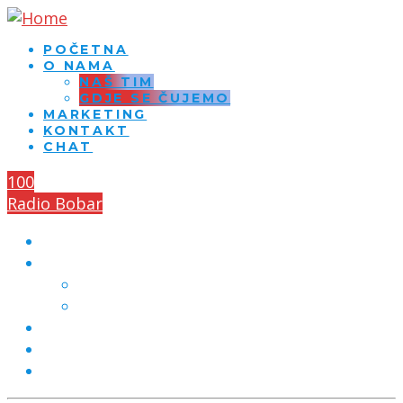
POČETNA
O NAMA
NAŠ TIM
GDJE SE ČUJEMO
MARKETING
KONTAKT
CHAT
100
Radio Bobar
POČETNA
O NAMA
NAŠ TIM
GDJE SE ČUJEMO
MARKETING
KONTAKT
CHAT