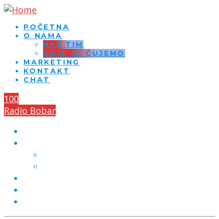
POČETNA
O NAMA
NAŠ TIM
GDJE SE ČUJEMO
MARKETING
KONTAKT
CHAT
100
Radio Bobar
POČETNA
O NAMA
NAŠ TIM
GDJE SE ČUJEMO
MARKETING
KONTAKT
CHAT