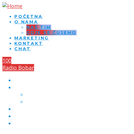
POČETNA
O NAMA
NAŠ TIM
GDJE SE ČUJEMO
MARKETING
KONTAKT
CHAT
100
Radio Bobar
POČETNA
O NAMA
NAŠ TIM
GDJE SE ČUJEMO
MARKETING
KONTAKT
CHAT