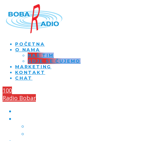
POČETNA
O NAMA
NAŠ TIM
GDJE SE ČUJEMO
MARKETING
KONTAKT
CHAT
100
Radio Bobar
POČETNA
O NAMA
NAŠ TIM
GDJE SE ČUJEMO