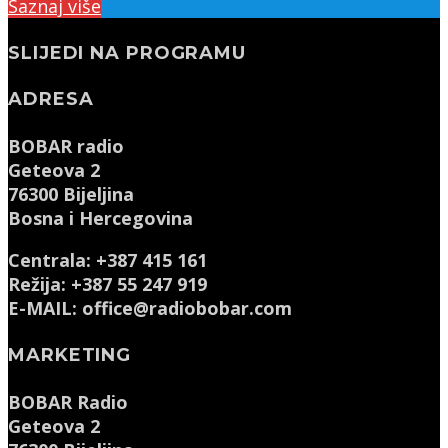
Saznaj više
SLIJEDI NA PROGRAMU
ADRESA
BOBAR radio
Geteova 2
76300 Bijeljina
Bosna i Hercegovina
Centrala: +387 415 161
Režija: +387 55 247 919
E-MAIL: office@radiobobar.com
MARKETING
BOBAR Radio
Geteova 2