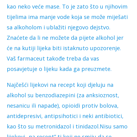
kao neko veće mase. To je zato što u njihovim
tijelima ima manje vode koja se može miješati
sa alkoholom i ublažiti njegovo dejstvo.
Znaćete da li ne možete da pijete alkohol jer
će na kutiji lijeka biti istaknuto upozorenje.
Vaš farmaceut takođe treba da vas
posavjetuje o lijeku kada ga preuzmete.
Najčešći lijekovi na recept koji djeluju na
alkohol su benzodiazepini (za anksioznost,
nesanicu ili napade), opioidi protiv bolova,
antidepresivi, antipsihotici i neki antibiotici,
kao što su metronidazol i tinidazol.Nisu samo
lijekovi „na recept” ti koji ne smiju da se