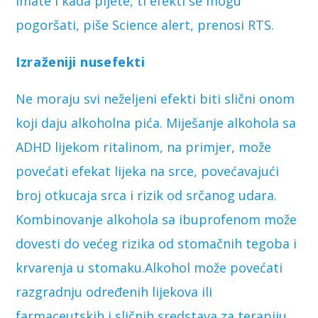
imate i kada pijete, ti efekti se mogu
pogoršati, piše Science alert, prenosi RTS.
Izraženiji nusefekti
Ne moraju svi neželjeni efekti biti slični onom
koji daju alkoholna pića. Miješanje alkohola sa
ADHD lijekom ritalinom, na primjer, može
povećati efekat lijeka na srce, povećavajući
broj otkucaja srca i rizik od srčanog udara.
Kombinovanje alkohola sa ibuprofenom može
dovesti do većeg rizika od stomačnih tegoba i
krvarenja u stomaku.Alkohol može povećati
razgradnju određenih lijekova ili
farmaceutskih i sličnih sredstava za terapiju,