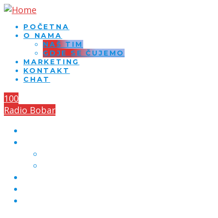
POČETNA
O NAMA
NAŠ TIM
GDJE SE ČUJEMO
MARKETING
KONTAKT
CHAT
100
Radio Bobar
POČETNA
O NAMA
NAŠ TIM
GDJE SE ČUJEMO
MARKETING
KONTAKT
CHAT