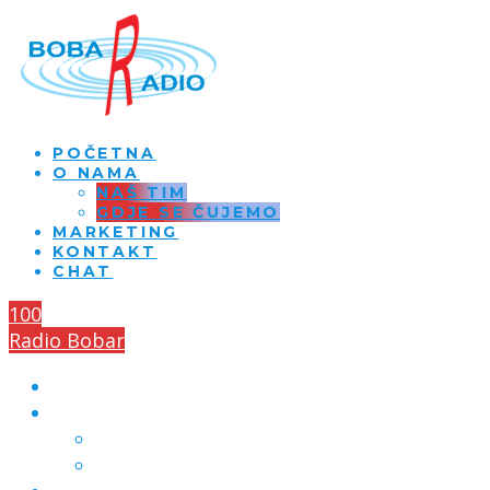
POČETNA
O NAMA
NAŠ TIM
GDJE SE ČUJEMO
MARKETING
KONTAKT
CHAT
100
Radio Bobar
POČETNA
O NAMA
NAŠ TIM
GDJE SE ČUJEMO