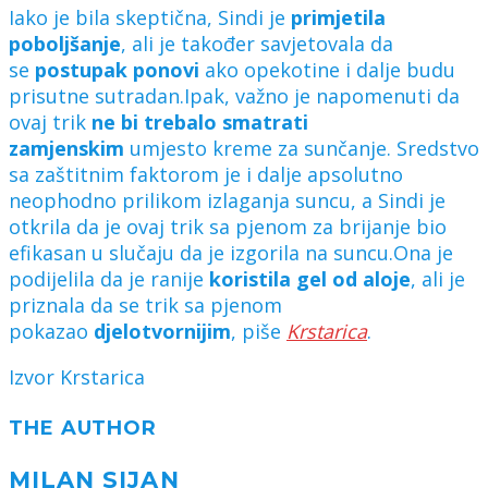
Iako je bila skeptična, Sindi je
primjetila
poboljšanje
, ali je također savjetovala da
se
postupak ponovi
ako opekotine i dalje budu
prisutne sutradan.Ipak, važno je napomenuti da
ovaj trik
ne bi trebalo smatrati
zamjenskim
umjesto kreme za sunčanje. Sredstvo
sa zaštitnim faktorom je i dalje apsolutno
neophodno prilikom izlaganja suncu, a Sindi je
otkrila da je ovaj trik sa pjenom za brijanje bio
efikasan u slučaju da je izgorila na suncu.Ona je
podijelila da je ranije
koristila gel od aloje
, ali je
priznala da se trik sa pjenom
pokazao
djelotvornijim
, piše
Krstarica
.
Izvor Krstarica
THE AUTHOR
MILAN SIJAN