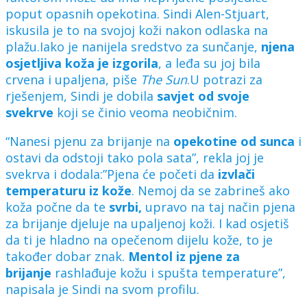
poput opasnih opekotina. Sindi Alen-Stjuart,
iskusila je to na svojoj koži nakon odlaska na
plažu.Iako je nanijela sredstvo za sunčanje,
njena
osjetljiva koža je izgorila
, a leđa su joj bila
crvena i upaljena, piše
The Sun
.U potrazi za
rješenjem, Sindi je dobila
savjet od svoje
svekrve
koji se činio veoma neobičnim.
“Nanesi pjenu za brijanje na
opekotine od sunca
i
ostavi da odstoji tako pola sata”, rekla joj je
svekrva i dodala:”Pjena će početi da
izvlači
temperaturu iz kože
. Nemoj da se zabrineš ako
koža počne da te
svrbi,
upravo na taj način pjena
za brijanje djeluje na upaljenoj koži. I kad osjetiš
da ti je hladno na opečenom dijelu kože, to je
također dobar znak.
Mentol iz pjene za
brijanje
rashlađuje kožu i spušta temperature”,
napisala je Sindi na svom profilu.