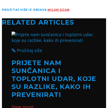
PROČITAJ VIŠE IZ OBJAVA
MILAN SIJAN
RELATED ARTICLES
Pročitaj više
PRIJETE NAM
SUNČANICA I
TOPLOTNI UDAR, KOJE
SU RAZLIKE, KAKO IH
PREVENIRATI
View more