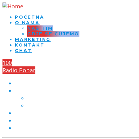
POČETNA
O NAMA
NAŠ TIM
GDJE SE ČUJEMO
MARKETING
KONTAKT
CHAT
100
Radio Bobar
POČETNA
O NAMA
NAŠ TIM
GDJE SE ČUJEMO
MARKETING
KONTAKT
CHAT