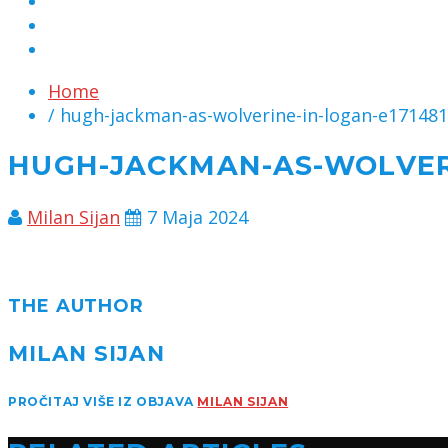
MARKETING
KONTAKT
CHAT
Home
/ hugh-jackman-as-wolverine-in-logan-e17148
HUGH-JACKMAN-AS-WOLVERI
Milan Sijan
7 Maja 2024
THE AUTHOR
MILAN SIJAN
PROČITAJ VIŠE IZ OBJAVA
MILAN SIJAN