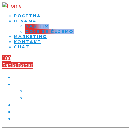
POČETNA
O NAMA
NAŠ TIM
GDJE SE ČUJEMO
MARKETING
KONTAKT
CHAT
100
Radio Bobar
POČETNA
O NAMA
NAŠ TIM
GDJE SE ČUJEMO
MARKETING
KONTAKT
CHAT