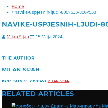
Home
/ navike-uspjesnih-ljudi-800×533-800×533
NAVIKE-USPJESNIH-LJUDI-8
Milan Sijan
15 Maja 2024
THE AUTHOR
MILAN SIJAN
PROČITAJ VIŠE IZ OBJAVA
MILAN SIJAN
RELATED ARTICLES