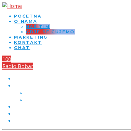
POČETNA
O NAMA
NAŠ TIM
GDJE SE ČUJEMO
MARKETING
KONTAKT
CHAT
100
Radio Bobar
POČETNA
O NAMA
NAŠ TIM
GDJE SE ČUJEMO
MARKETING
KONTAKT
CHAT