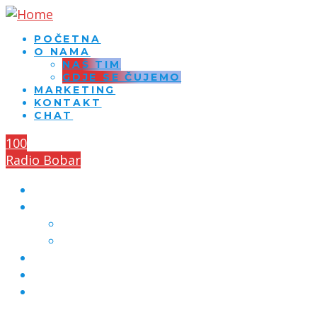
POČETNA
O NAMA
NAŠ TIM
GDJE SE ČUJEMO
MARKETING
KONTAKT
CHAT
100
Radio Bobar
POČETNA
O NAMA
NAŠ TIM
GDJE SE ČUJEMO
MARKETING
KONTAKT
CHAT