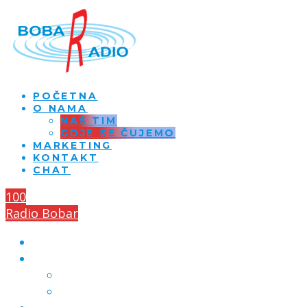
POČETNA
O NAMA
NAŠ TIM
GDJE SE ČUJEMO
MARKETING
KONTAKT
CHAT
100
Radio Bobar
POČETNA
O NAMA
NAŠ TIM
GDJE SE ČUJEMO