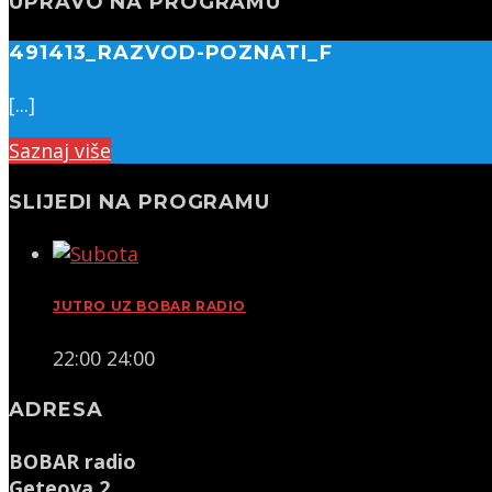
UPRAVO NA PROGRAMU
491413_RAZVOD-POZNATI_F
[...]
Saznaj više
SLIJEDI NA PROGRAMU
JUTRO UZ BOBAR RADIO
22:00
24:00
ADRESA
BOBAR radio
Geteova 2