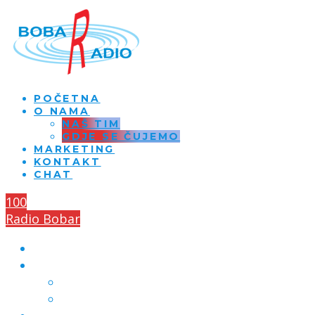
POČETNA
O NAMA
NAŠ TIM
GDJE SE ČUJEMO
MARKETING
KONTAKT
CHAT
100
Radio Bobar
POČETNA
O NAMA
NAŠ TIM
GDJE SE ČUJEMO