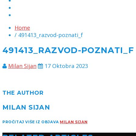
MARKETING
KONTAKT
CHAT
Home
/ 491413_razvod-poznati_f
491413_RAZVOD-POZNATI_F
Milan Sijan
17 Oktobra 2023
THE AUTHOR
MILAN SIJAN
PROČITAJ VIŠE IZ OBJAVA
MILAN SIJAN