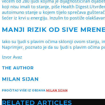
većem od 280 ljudi kojima je dijagnosticiran dijabe
koji nisu imali to stanje, piše Health Digest.Utvrđen
autoimuno stanje u kojem tijelo sprečava gušteraču 
šećer iz krvi u energiju. Inzulin to postiže olakšava
MANJI RIZIK OD SIVE MREN
Iako su ljudi s plavim očima skloniji ovom stanju, i
Naprimjer, poznato je da su ljudi s plavim očima 
Izvor Avaz
THE AUTHOR
MILAN SIJAN
PROČITAJ VIŠE IZ OBJAVA
MILAN SIJAN
RELATED ARTICLES